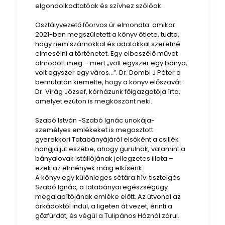
elgondolkodtatóak és szívhez szólóak.
Osztályvezető főorvos úr elmondta: amikor
2021-ben megszületett a könyv ötlete, tudta,
hogy nem számokkal és adatokkal szeretné
elmesélni a történetet. Egy elbeszélő művet
álmodott meg – mert „volt egyszer egy bánya,
volt egyszer egy város…”. Dr. Dombi J Péter a
bemutatón kiemelte, hogy a könyv előszavát
Dr. Virág József, kórházunk főigazgatója írta,
amelyet ezúton is megköszönt neki.
Szabó István -Szabó Ignác unokája-
személyes emlékeket is megosztott:
gyerekkori Tatabányájáról elsőként a csillék
hangja jut eszébe, ahogy gurulnak, valamint a
bányalovak istállójának jellegzetes illata –
ezek az élmények máig elkísérik.
A könyv egy különleges sétára hív: tisztelgés
Szabó Ignác, a tatabányai egészségügy
megalapítójának emléke előtt. Az útvonal az
árkádoktól indul, a ligeten át vezet, érinti a
gőzfürdőt, és végül a Tulipános Háznál zárul.