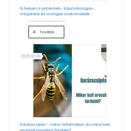
Új helyen a sebészeti-, traumatológiai-,
ortopédiai és urológiai szakrendelők
-
Tovább ...
Új
helyen
a
sebészeti-,
2026.07.09
traumatológiai-,
ortopédiai
és
urológiai
szakrendelők
Darázscsípés – mikor ártalmatlan, és mikor kell
azonnal orvoshoz fordulni?