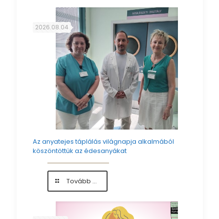
2026.08.04
Az anyatejes táplálás világnapja alkalmából
köszöntöttük az édesanyákat
-
Tovább ...
Az
anyatejes
táplálás
világnapja