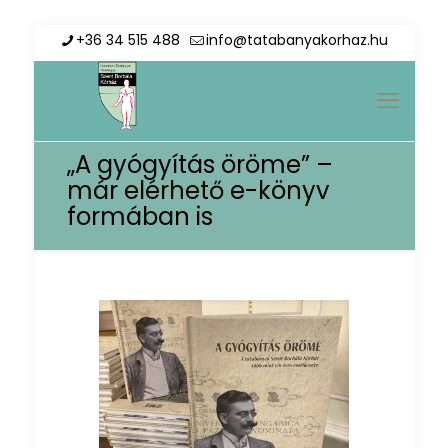
+36 34 515 488
info@tatabanyakorhaz.hu
„A gyógyítás öröme” –
már elérhető e-könyv
formában is