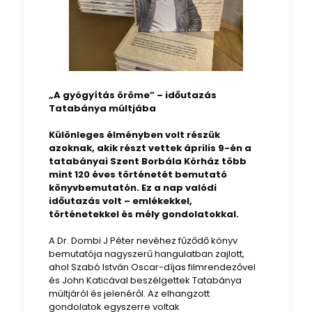
„A gyógyítás öröme” – időutazás
Tatabánya múltjába
Különleges élményben volt részük
azoknak, akik részt vettek április 9-én a
tatabányai Szent Borbála Kórház több
mint 120 éves történetét bemutató
könyvbemutatón. Ez a nap valódi
időutazás volt – emlékekkel,
történetekkel és mély gondolatokkal.
A Dr. Dombi J Péter nevéhez fűződő könyv
bemutatója nagyszerű hangulatban zajlott,
ahol Szabó István Oscar-díjas filmrendezővel
és John Katicával beszélgettek Tatabánya
múltjáról és jelenéről. Az elhangzott
gondolatok egyszerre voltak