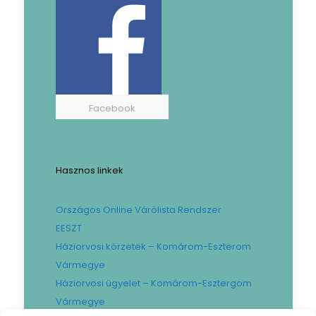
Facebook
Hasznos linkek
Országos Online Várólista Rendszer
EESZT
Háziorvosi körzetek – Komárom-Eszterom
Vármegye
Háziorvosi ügyelet – Komárom-Esztergom
Vármegye