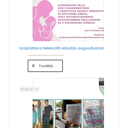
Szoptatásra felkészítő előadás augusztusban
-
Tovább ...
Szoptatásra
felkészítő
előadás
augusztusban
2026.07.17