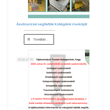
Ásványvízzel segítették Kollégáink munkáját
-
Tovább ...
Ásványvízzel
segítették
Kollégáink
munkáját
2026.07.15