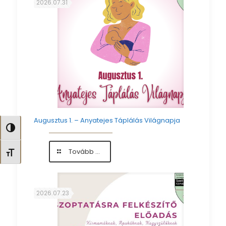
2026.07.31
alkalmából
köszöntöttük
az
édesanyákat
Augusztus 1. – Anyatejes Táplálás Világnapja
Nagy kontraszt váltása
-
Tovább ...
Betűméret váltása
Augusztus
1.
–
Anyatejes
2026.07.23
Táplálás
Világnapja