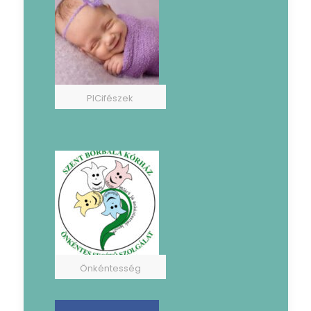
PICifészek
Önkéntesség