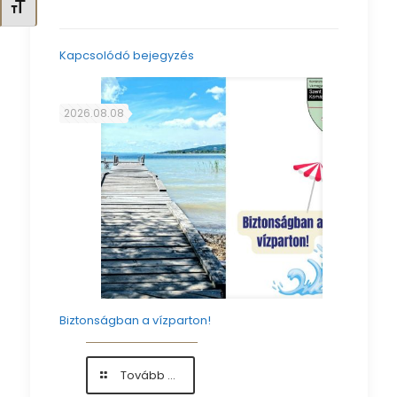
Betűméret váltása
Kapcsolódó bejegyzés
2026.08.08
Biztonságban a vízparton!
-
Tovább ...
Biztonságban