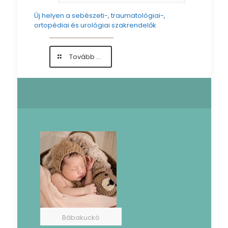
Új helyen a sebészeti-, traumatológiai-,
ortopédiai és urológiai szakrendelők
-
Tovább ...
Új
helyen
a
sebészeti-,
traumatológiai-,
ortopédiai
és
urológiai
szakrendelők
Bábakuckó