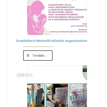
Szoptatásra felkészítő előadás augusztusban
-
Tovább ...
Szoptatásra
felkészítő
előadás
augusztusban
2026.07.17