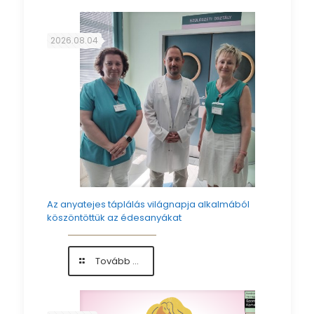
a
vízparton!
2026.08.04
Az anyatejes táplálás világnapja alkalmából
köszöntöttük az édesanyákat
-
Tovább ...
Az
anyatejes
táplálás
világnapja