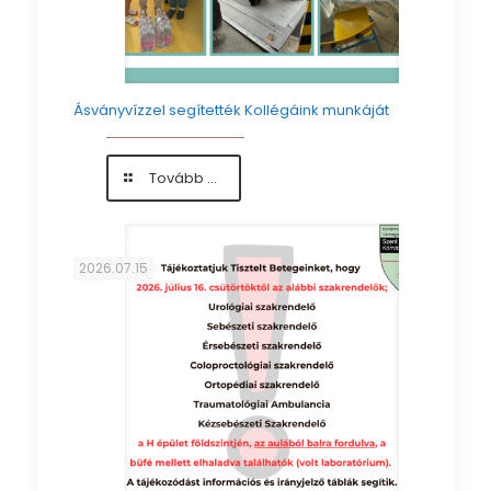
Ásványvízzel segítették Kollégáink munkáját
-
Tovább ...
Ásványvízzel
segítették
Kollégáink
munkáját
2026.07.15