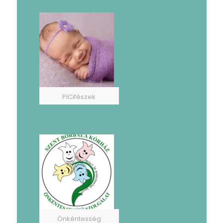
PICifészek
Önkéntesség