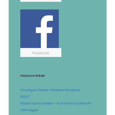
Facebook
Hasznos linkek
Országos Online Várólista Rendszer
EESZT
Háziorvosi körzetek – Komárom-Eszterom
Vármegye