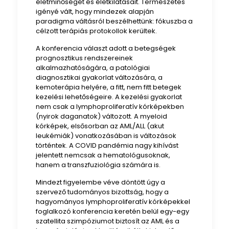
életminőségét és életkilátásait. Természetes
igényé vált, hogy mindezek alapján
paradigma váltásról beszélhettünk: fókuszba a
célzott terápiás protokollok kerültek.
A konferencia választ adott a betegségek
prognosztikus rendszereinek
alkalmazhatóságára, a patológiai
diagnosztikai gyakorlat változására, a
kemoterápia helyére, a fitt, nem fitt betegek
kezelési lehetőségeire. A kezelési gyakorlat
nem csak a lymphoproliferatív kórképekben
(nyirok daganatok) változott. A myeloid
kórképek, elsősorban az AML/ALL (akut
leukémiák) vonatkozásában is változások
történtek. A COVID pandémia nagy kihívást
jelentett nemcsak a hematológusoknak,
hanem a transzfuziológia számára is.
Mindezt figyelembe véve döntött úgy a
szervező tudományos bizottság, hogy a
hagyományos lymphoproliferatív kórképekkel
foglalkozó konferencia keretén belül egy-egy
szatellita szimpóziumot biztosít az AML és a