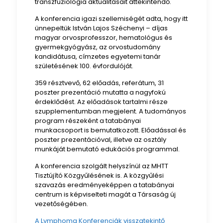
transzfuziológia aktualitásait áttekintendő.
A konferencia igazi szellemiségét adta, hogy itt
ünnepeltük István Lajos Széchenyi – díjas
magyar orvosprofesszor, hematológus és
gyermekgyógyász, az orvostudomány
kandidátusa, címzetes egyetemi tanár
születésének 100. évfordulóját.
359 résztvevő, 62 előadás, referátum, 31
poszter prezentáció mutatta a nagyfokú
érdeklődést. Az előadások tartalmi része
szupplementumban megjelent. A tudományos
program részeként a tatabányai
munkacsoport is bemutatkozott. Előadással és
poszter prezentációval, illetve az osztály
munkáját bemutató edukációs programmal.
A konferencia szolgált helyszínül az MHTT
Tisztújító Közgyűlésének is. A közgyűlési
szavazás eredményeképpen a tatabányai
centrum is képviselteti magát a Társaság új
vezetőségében.
A Lymphoma Konferenciák visszatekintő