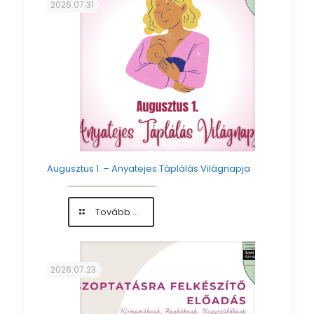
2026.07.31
alkalmából
köszöntöttük
az
édesanyákat
Augusztus 1. – Anyatejes Táplálás Világnapja
-
Tovább ...
Augusztus
1.
–
Anyatejes
2026.07.23
Táplálás
Világnapja