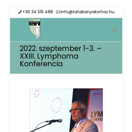
+36 34 515 488
info@tatabanyakorhaz.hu
2022. szeptember 1-3. –
XXIII. Lymphoma
Konferencia