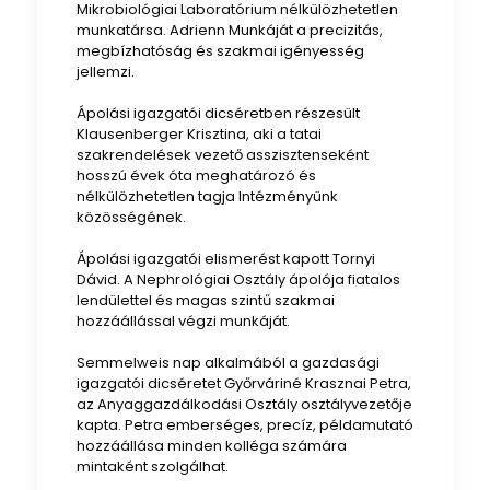
Mikrobiológiai Laboratórium nélkülözhetetlen
munkatársa. Adrienn Munkáját a precizitás,
megbízhatóság és szakmai igényesség
jellemzi.
Ápolási igazgatói dicséretben részesült
Klausenberger Krisztina, aki a tatai
szakrendelések vezető asszisztenseként
hosszú évek óta meghatározó és
nélkülözhetetlen tagja Intézményünk
közösségének.
Ápolási igazgatói elismerést kapott Tornyi
Dávid. A Nephrológiai Osztály ápolója fiatalos
lendülettel és magas szintű szakmai
hozzáállással végzi munkáját.
Semmelweis nap alkalmából a gazdasági
igazgatói dicséretet Győrváriné Krasznai Petra,
az Anyaggazdálkodási Osztály osztályvezetője
kapta. Petra emberséges, precíz, példamutató
hozzáállása minden kolléga számára
mintaként szolgálhat.