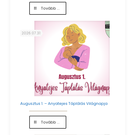
-
Tovább ...
Az
anyatejes
táplálás
világnapja
2026.07.31
alkalmából
köszöntöttük
az
édesanyákat
Augusztus 1. – Anyatejes Táplálás Világnapja
-
Tovább ...
Augusztus
1.