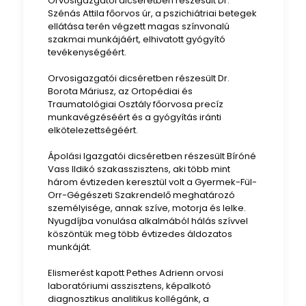
Orvosigazgatói dicséretben részesült Dr.
Szénás Attila főorvos úr, a pszichiátriai betegek
ellátása terén végzett magas színvonalú
szakmai munkájáért, elhivatott gyógyító
tevékenységéért.
Orvosigazgatói dicséretben részesült Dr.
Borota Máriusz, az Ortopédiai és
Traumatológiai Osztály főorvosa precíz
munkavégzéséért és a gyógyítás iránti
elkötelezettségéért.
Ápolási Igazgatói dicséretben részesült Bíróné
Vass Ildikó szakasszisztens, aki több mint
három évtizeden keresztül volt a Gyermek-Fül-
Orr-Gégészeti Szakrendelő meghatározó
személyisége, annak szíve, motorja és lelke.
Nyugdíjba vonulása alkalmából hálás szívvel
köszöntük meg több évtizedes áldozatos
munkáját.
Elismerést kapott Pethes Adrienn orvosi
laboratóriumi asszisztens, képalkotó
diagnosztikus analitikus kollégánk, a