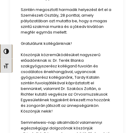
Szintén megosztott harmadik helyezést ért el a
Szemészeti Osztály, 28 ponttal, amely
pályázatában azt mutatta be, hogy a magas
szintű szakmai munka és a jókedv kiválóan
megfér egymás mellett.
Gratulálunk kollégáinknak!
Nagy kontraszt váltása
Köszönjük közreműködésüket nagyszerű
előadóinknak is: Dr. Terék Blanka
szakgyógyszerész kolléganő fuvolán és
Betűméret váltása
csodálatos énekhangjával, ugyancsak
gyógyszerész kolléganőnk, Tardy Katalin
szintén fuvolajátékával kápráztatott el
bennünket, valamint Dr. Szakács Zoltán, a
Richter kutató vegyésze az Orvosmuzsikusok
Egyesületének tagjaként érkezett ma hozzánk
és zongorán játszott az ünnepségünkön.
Köszönjük nekik!
Semmelweis-nap alkalmából valamennyi
egészségügyi dolgozónak köszönjük