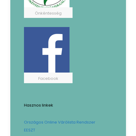
Önkéntesség
Facebook
Hasznos linkek
Országos Online Várólista Rendszer
EESZT