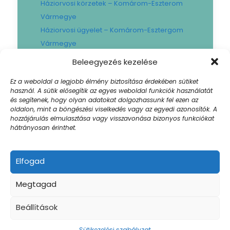
Háziorvosi körzetek – Komárom-Eszterom
Vármegye
Háziorvosi ügyelet – Komárom-Esztergom
Vármegye
Gyógyszertári ügyelet – Komárom-
Beleegyezés kezelése
Esztergom Vármegye
Ez a weboldal a legjobb élmény biztosítása érdekében sütiket
Városi Fogászat
használ. A sütik elősegítik az egyes weboldal funkciók használatát
Művese Állomás B.Braun
és segítenek, hogy olyan adatokat dolgozhassunk fel ezen az
oldalon, mint a böngészési viselkedés vagy az egyedi azonosítók. A
Facility hibabejelentő
hozzájárulás elmulasztása vagy visszavonása bizonyos funkciókat
Sajtószoba
hátrányosan érinthet.
Elfogad
© 2024 Szent Borbála Kórház. All Rights |
Megtagad
Akadálymentesített weboldal
| Created by:
Winklernet.hu
Impresszum
Beállítások
Sütikezelési szabályzat