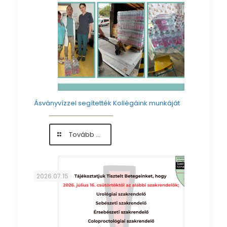
Ásványvízzel segítették Kollégáink munkáját
-
Tovább ...
Ásványvízzel
segítették
Kollégáink
munkáját
2026.07.15