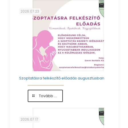
–
Anyatejes
2026.07.23
Táplálás
Világnapja
Szoptatásra felkészítő előadás augusztusban
-
Tovább ...
Szoptatásra
felkészítő
előadás
augusztusban
2026.07.17