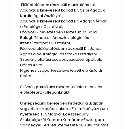
Előléptetésben részesült munkatársaink:
Adjunktusi kinevezést kapott Dr. Csibi Ágota, a
Kardiológiai Osztályról,
Adjunktusi kinevezést kapott Dr. Adorján Árpád
a Patológiai Osztályról,
Főorvosi kinevezésben részesült Dr. Sallai-
Balogh Tünde az Aneszteziológiai és
Intenzívterápiás Osztályról,
Főorvosi előléptetésben részesült Dr. Jónás
Ágnes a Neurológia-és Stroke Osztályról
Szociális ellátási csoportvezetővé lépett elő
Hérics Anita
Higiénés csoportvezetővé lépett elő Kisföldi
Beáta
Szívből gratulálunk minden kitüntetettnek és
előléptetett kollégánknak!
Ünnepségünk keretében hirdettük a „Bajban
vagyok, rekreálódni akarok!” című pályázatunk
nyerteseit is. A Magyar Egészségügyi
Szakdolgozói Kamara Komárom-Esztergom
Vármegyei Területi Szervezete 500 000 forintos