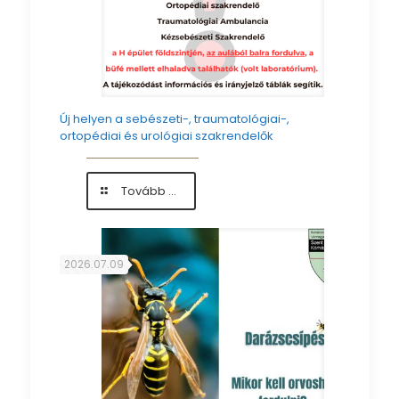
Új helyen a sebészeti-, traumatológiai-,
ortopédiai és urológiai szakrendelők
-
Tovább ...
Új
helyen
a
sebészeti-,
2026.07.09
traumatológiai-,
ortopédiai
és
urológiai
szakrendelők