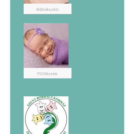
Bábakuckó
PICifészek