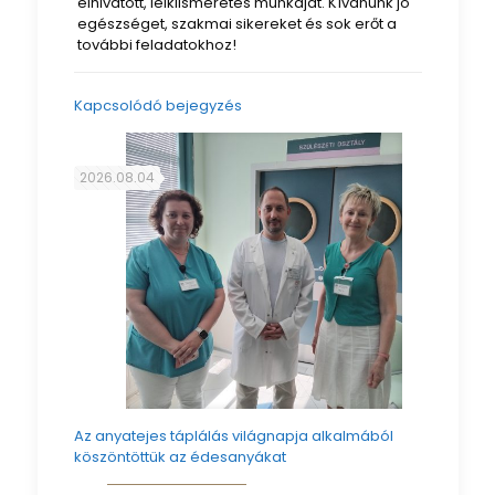
elhivatott, lelkiismeretes munkáját. Kívánunk jó
egészséget, szakmai sikereket és sok erőt a
további feladatokhoz!
Kapcsolódó bejegyzés
2026.08.04
Az anyatejes táplálás világnapja alkalmából
köszöntöttük az édesanyákat