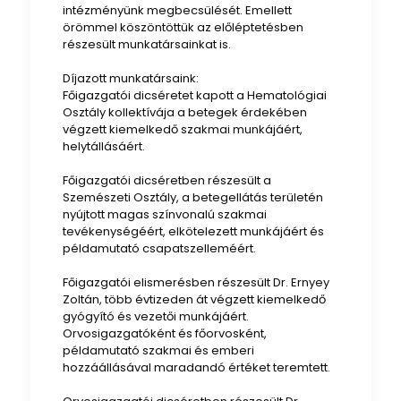
intézményünk megbecsülését. Emellett
örömmel köszöntöttük az előléptetésben
részesült munkatársainkat is.
Díjazott munkatársaink:
Főigazgatói dicséretet kapott a Hematológiai
Osztály kollektívája a betegek érdekében
végzett kiemelkedő szakmai munkájáért,
helytállásáért.
Főigazgatói dicséretben részesült a
Szemészeti Osztály, a betegellátás területén
nyújtott magas színvonalú szakmai
tevékenységéért, elkötelezett munkájáért és
példamutató csapatszelleméért.
Főigazgatói elismerésben részesült Dr. Ernyey
Zoltán, több évtizeden át végzett kiemelkedő
gyógyító és vezetői munkájáért.
Orvosigazgatóként és főorvosként,
példamutató szakmai és emberi
hozzáállásával maradandó értéket teremtett.