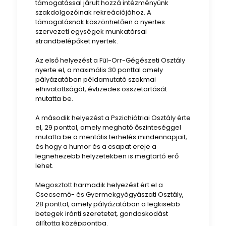
támogatással járult hozzá intézményünk
szakdolgozóinak rekreációjához. A
támogatásnak köszönhetően a nyertes
szervezeti egységek munkatársai
strandbelépőket nyertek.
Az első helyezést a Fül-Orr-Gégészeti Osztály
nyerte el, a maximális 30 ponttal amely
pályázatában példamutató szakmai
elhivatottságát, évtizedes összetartását
mutatta be.
A második helyezést a Pszichiátriai Osztály érte
el, 29 ponttal, amely megható őszinteséggel
mutatta be a mentális terhelés mindennapjait,
és hogy a humor és a csapat ereje a
legnehezebb helyzetekben is megtartó erő
lehet.
Megosztott harmadik helyezést ért el a
Csecsemő- és Gyermekgyógyászati Osztály,
28 ponttal, amely pályázatában a legkisebb
betegek iránti szeretetet, gondoskodást
állította középpontba.