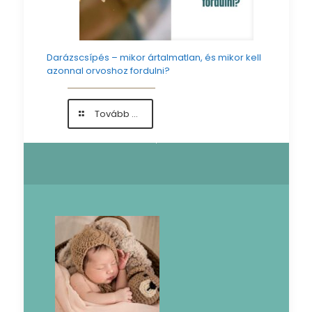
Darázscsípés – mikor ártalmatlan, és mikor kell
azonnal orvoshoz fordulni?
-
Tovább ...
Darázscsípés
–
mikor
ártalmatlan,
és
mikor
kell
azonnal
orvoshoz
fordulni?