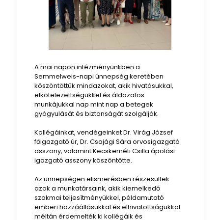
A mai napon intézményünkben a
Semmelweis-napi ünnepség keretében
köszöntöttük mindazokat, akik hivatásukkal,
elkötelezettségükkel és áldozatos
munkájukkal nap mint nap a betegek
gyógyulását és biztonságát szolgálják.
Kollégáinkat, vendégeinket Dr. Virág József
főigazgató úr, Dr. Csajági Sára orvosigazgató
asszony, valamint Kecskeméti Csilla ápolási
igazgató asszony köszöntötte.
Az ünnepségen elismerésben részesültek
azok a munkatársaink, akik kiemelkedő
szakmai teljesítményükkel, példamutató
emberi hozzáállásukkal és elhivatottságukkal
méltán érdemelték ki kollégáik és