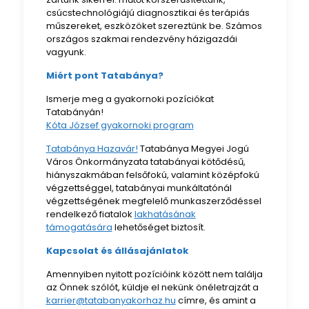
csúcstechnológiájú diagnosztikai és terápiás
műszereket, eszközöket szereztünk be. Számos
országos szakmai rendezvény házigazdái
vagyunk.
Miért pont Tatabánya?
Ismerje meg a gyakornoki pozíciókat
Tatabányán!
Kóta József gyakornoki program
Tatabánya Hazavár!
Tatabánya Megyei Jogú
Város Önkormányzata tatabányai kötődésű,
hiányszakmában felsőfokú, valamint középfokú
végzettséggel, tatabányai munkáltatónál
végzettségének megfelelő munkaszerződéssel
rendelkező fiatalok
lakhatásának
támogatására
lehetőséget biztosít.
Kapcsolat és állásajánlatok
Amennyiben nyitott pozícióink között nem találja
az Önnek szólót, küldje el nekünk önéletrajzát a
karrier@tatabanyakorhaz.hu
címre, és amint a