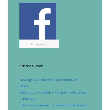
Facebook
Hasznos linkek
Országos Online Várólista Rendszer
EESZT
Háziorvosi körzetek – Komárom-Eszterom
Vármegye
Háziorvosi ügyelet – Komárom-Esztergom