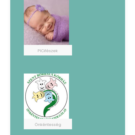
PICifészek
Önkéntesség