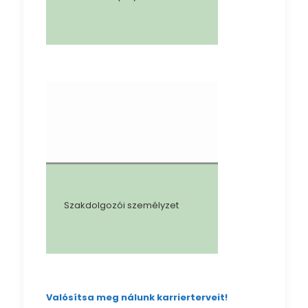
Szakdolgozói személyzet
Valósítsa meg nálunk karrierterveit!