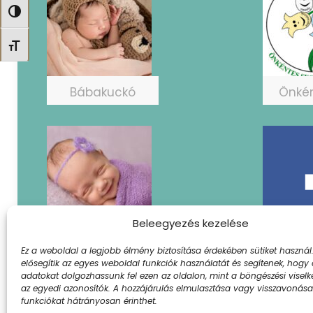
Nagy kontraszt váltása
Betűméret váltása
Bábakuckó
Önké
Beleegyezés kezelése
PICifészek
Fac
Ez a weboldal a legjobb élmény biztosítása érdekében sütiket használ.
elősegítik az egyes weboldal funkciók használatát és segítenek, hogy
adatokat dolgozhassunk fel ezen az oldalon, mint a böngészési visel
az egyedi azonosítók. A hozzájárulás elmulasztása vagy visszavonás
funkciókat hátrányosan érinthet.