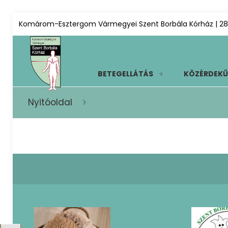
Komárom-Esztergom Vármegyei Szent Borbála Kórház | 28
BETEGELLÁTÁS
KÖZÉRDEKŰ
Nyitóoldal