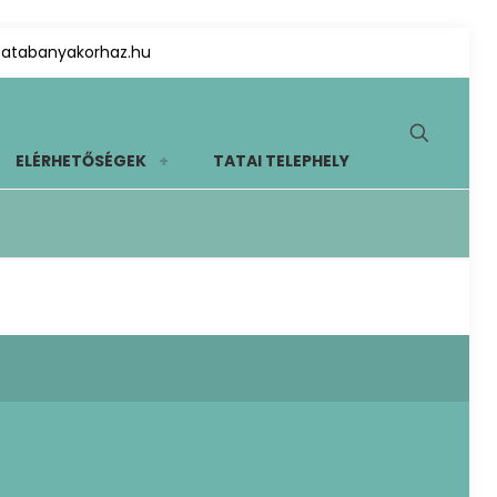
tatabanyakorhaz.hu
ELÉRHETŐSÉGEK
TATAI TELEPHELY