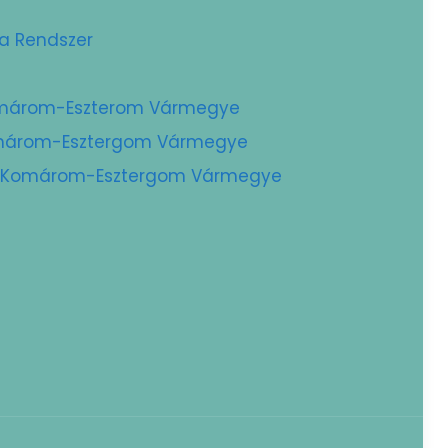
ta Rendszer
Komárom-Eszterom Vármegye
Komárom-Esztergom Vármegye
 – Komárom-Esztergom Vármegye