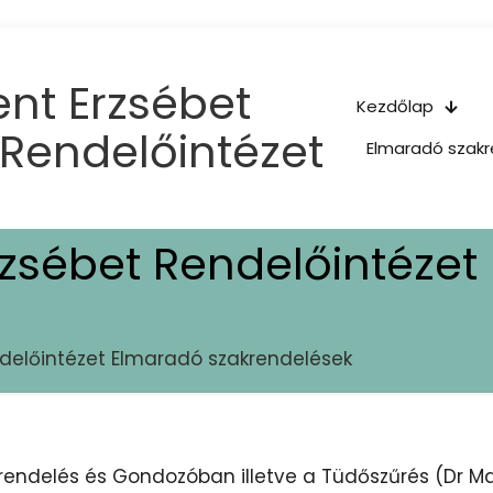
nt Erzsébet
Kezdőlap
 Rendelőintézet
Elmaradó szakr
rzsébet Rendelőintéze
ndelőintézet Elmaradó szakrendelések
rendelés és Gondozóban illetve a Tüdőszűrés (Dr 