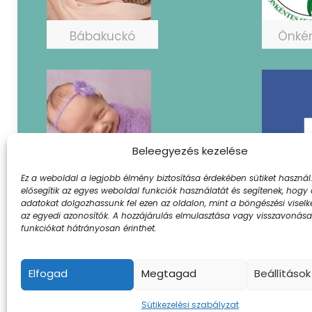
Bábakuckó
Önké
Beleegyezés kezelése
Ez a weboldal a legjobb élmény biztosítása érdekében sütiket használ.
PICifészek
Fac
elősegítik az egyes weboldal funkciók használatát és segítenek, hogy
adatokat dolgozhassunk fel ezen az oldalon, mint a böngészési visel
az egyedi azonosítók. A hozzájárulás elmulasztása vagy visszavonás
funkciókat hátrányosan érinthet.
© 2024 Szent Borbála Kórház. A
Elfogad
Megtagad
Beállítások
Sütikezelési szabályzat