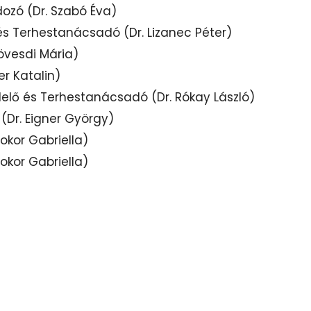
dozó (Dr. Szabó Éva)
és Terhestanácsadó (Dr. Lizanec Péter)
Kövesdi Mária)
er Katalin)
delő és Terhestanácsadó (Dr. Rókay László)
(Dr. Eigner György)
Bokor Gabriella)
Bokor Gabriella)