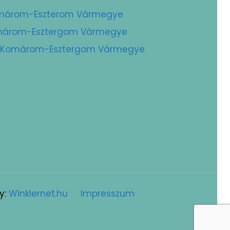
Komárom-Eszterom Vármegye
Komárom-Esztergom Vármegye
 – Komárom-Esztergom Vármegye
y:
Winklernet.hu
Impresszum