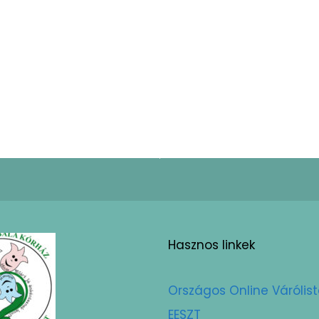
Hasznos linkek
Országos Online Várólis
EESZT